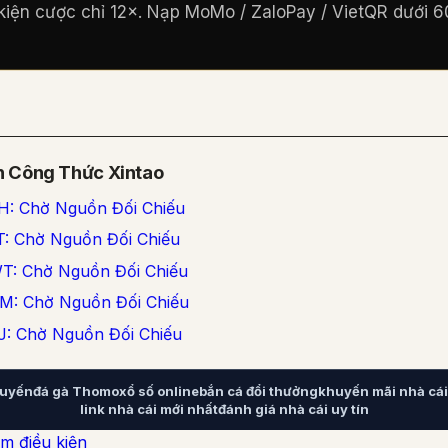
iện cược chỉ 12×. Nạp MoMo / ZaloPay / VietQR dưới 6
àn Công Thức Xintao
: Chờ Nguồn Đối Chiếu
: Chờ Nguồn Đối Chiếu
: Chờ Nguồn Đối Chiếu
: Chờ Nguồn Đối Chiếu
: Chờ Nguồn Đối Chiếu
tuyến
đá gà Thomo
xổ số online
bắn cá đổi thưởng
khuyến mãi nhà cái
link nhà cái mới nhất
đánh giá nhà cái uy tín
em điều kiện