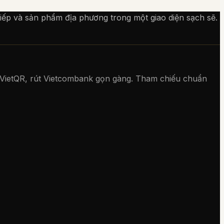
tiếp và sản phẩm địa phương trong một giao diện sạch sẽ.
 VietQR, rút Vietcombank gọn gàng. Tham chiếu chuẩn