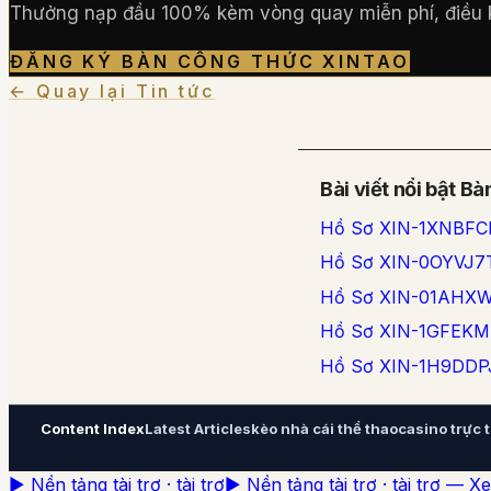
Thưởng nạp đầu 100% kèm vòng quay miễn phí, điều k
ĐĂNG KÝ
BÀN CÔNG THỨC XINTAO
← Quay lại
Tin tức
Bài viết nổi bật B
Hồ Sơ XIN-1XNBFCH
Hồ Sơ XIN-0OYVJ7T
Hồ Sơ XIN-01AHXWT
Hồ Sơ XIN-1GFEKMM
Hồ Sơ XIN-1H9DDPJ
Content Index
Latest Articles
kèo nhà cái thể thao
casino trực 
▶ Nền tảng tài trợ · tài trợ
▶ Nền tảng tài trợ · tài trợ — X