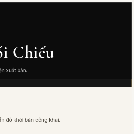
i Chiếu
ện xuất bản.
n đó khỏi bản công khai.