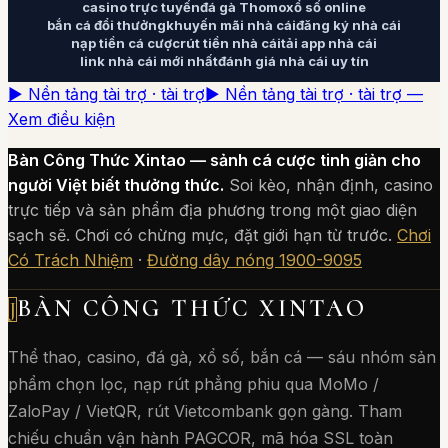
casino trực tuyến
đá gà Thomo
xổ số online
bắn cá đổi thưởng
khuyến mãi nhà cái
đăng ký nhà cái
nạp tiền cá cược
rút tiền nhà cái
tải app nhà cái
link nhà cái mới nhất
đánh giá nhà cái uy tín
▶ Nền tảng tài trợ · tài trợ
▶ Nền tảng tài trợ · tài trợ —
Xem điều kiện
Bàn Công Thức Xintao
— sảnh cá cược tinh giản cho
người Việt biết thưởng thức.
Soi kèo, nhận định, casino
trực tiếp và sản phẩm địa phương trong một giao diện
sạch sẽ. Chơi có chừng mực, đặt giới hạn từ trước.
Chơi
Có Trách Nhiệm
·
Đường dây nóng 1900-9095
BÀN CÔNG THỨC XINTAO
J
Thể thao, casino, đá gà, xổ số, bắn cá — sáu nhóm sản
phẩm chọn lọc, nạp rút phẳng phiu qua MoMo /
ZaloPay / VietQR, rút Vietcombank gọn gàng. Tham
chiếu chuẩn vận hành PAGCOR, mã hóa SSL toàn