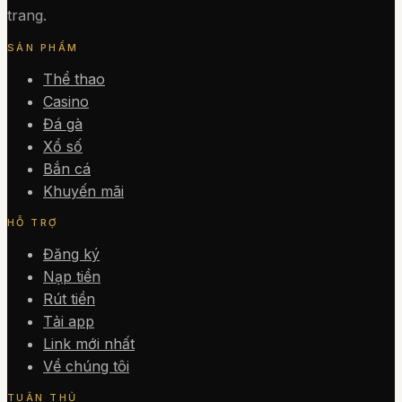
trang.
SẢN PHẨM
Thể thao
Casino
Đá gà
Xổ số
Bắn cá
Khuyến mãi
HỖ TRỢ
Đăng ký
Nạp tiền
Rút tiền
Tải app
Link mới nhất
Về chúng tôi
TUÂN THỦ