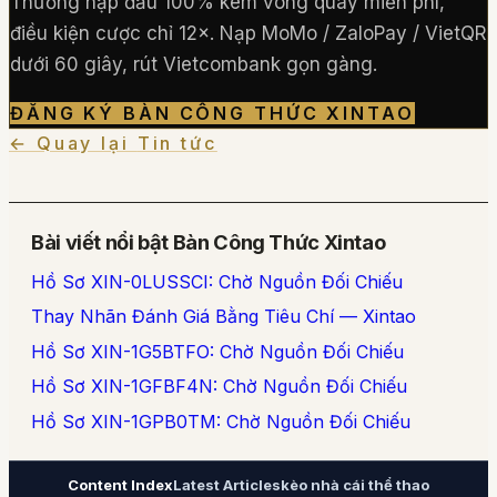
Thưởng nạp đầu 100% kèm vòng quay miễn phí,
điều kiện cược chỉ 12×. Nạp MoMo / ZaloPay / VietQR
dưới 60 giây, rút Vietcombank gọn gàng.
ĐĂNG KÝ
BÀN CÔNG THỨC XINTAO
← Quay lại
Tin tức
Bài viết nổi bật Bàn Công Thức Xintao
Hồ Sơ XIN-0LUSSCI: Chờ Nguồn Đối Chiếu
Thay Nhãn Đánh Giá Bằng Tiêu Chí — Xintao
Hồ Sơ XIN-1G5BTFO: Chờ Nguồn Đối Chiếu
Hồ Sơ XIN-1GFBF4N: Chờ Nguồn Đối Chiếu
Hồ Sơ XIN-1GPB0TM: Chờ Nguồn Đối Chiếu
Content Index
Latest Articles
kèo nhà cái thể thao