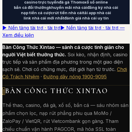
casino trực tuyến
đá gà Thomo
xổ số online
bắn cá đổi thưởng
khuyến mãi nhà cái
đăng ký nhà cái
nạp tiền cá cược
rút tiền nhà cái
tải app nhà cái
link nhà cái mới nhất
đánh giá nhà cái uy tín
▶ Nền tảng tài trợ · tài trợ
▶ Nền tảng tài trợ · tài trợ —
Xem điều kiện
Bàn Công Thức Xintao
— sảnh cá cược tinh giản cho
người Việt biết thưởng thức.
Soi kèo, nhận định, casino
trực tiếp và sản phẩm địa phương trong một giao diện
sạch sẽ. Chơi có chừng mực, đặt giới hạn từ trước.
Chơi
Có Trách Nhiệm
·
Đường dây nóng 1900-9095
BÀN CÔNG THỨC XINTAO
J
Thể thao, casino, đá gà, xổ số, bắn cá — sáu nhóm sản
phẩm chọn lọc, nạp rút phẳng phiu qua MoMo /
ZaloPay / VietQR, rút Vietcombank gọn gàng. Tham
chiếu chuẩn vận hành PAGCOR, mã hóa SSL toàn