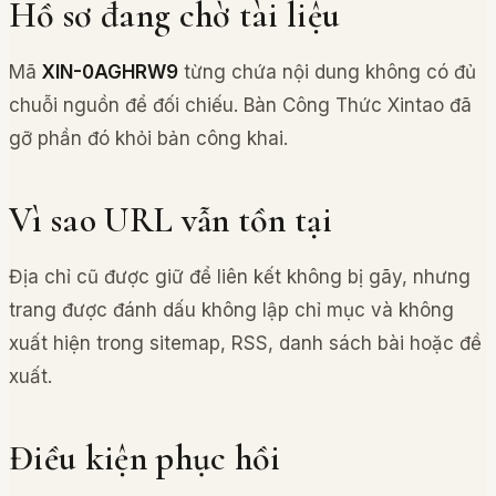
Hồ sơ đang chờ tài liệu
Mã
XIN-0AGHRW9
từng chứa nội dung không có đủ
chuỗi nguồn để đối chiếu. Bàn Công Thức Xintao đã
gỡ phần đó khỏi bản công khai.
Vì sao URL vẫn tồn tại
Địa chỉ cũ được giữ để liên kết không bị gãy, nhưng
trang được đánh dấu không lập chỉ mục và không
xuất hiện trong sitemap, RSS, danh sách bài hoặc đề
xuất.
Điều kiện phục hồi