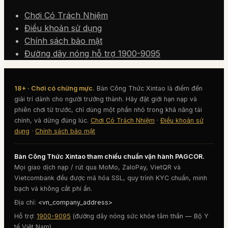
Chơi Có Trách Nhiệm
Điều khoản sử dụng
Chính sách bảo mật
Đường dây nóng hỗ trợ 1900-9095
18+ · Chơi có chừng mực.
Bàn Công Thức Xintao
là điểm đến
giải trí dành cho người trưởng thành. Hãy đặt giới hạn nạp và
phiên chơi từ trước, chỉ dùng một phần nhỏ trong khả năng tài
chính, và dừng đúng lúc.
Chơi Có Trách Nhiệm
·
Điều khoản sử
dụng
·
Chính sách bảo mật
Bàn Công Thức Xintao
tham chiếu chuẩn vận hành PAGCOR.
Mọi giao dịch nạp / rút qua MoMo, ZaloPay, VietQR và
Vietcombank đều được mã hóa SSL, quy trình KYC chuẩn, minh
bạch và không cắt phí ẩn.
Địa chỉ:
<vn_company_address>
Hỗ trợ:
1900-9095
(đường dây nóng sức khỏe tâm thần — Bộ Y
tế Việt Nam)