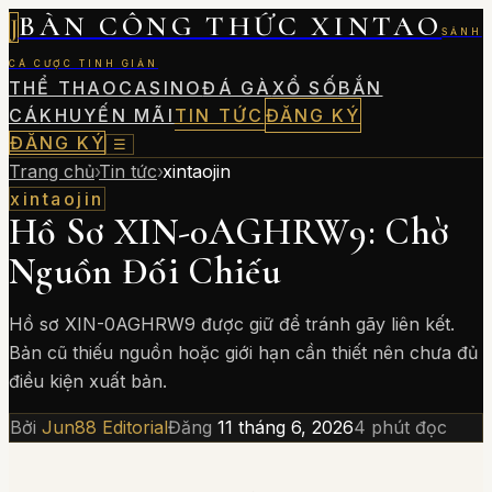
BÀN CÔNG THỨC XINTAO
J
SẢNH
CÁ CƯỢC TINH GIẢN
THỂ THAO
CASINO
ĐÁ GÀ
XỔ SỐ
BẮN
CÁ
KHUYẾN MÃI
TIN TỨC
ĐĂNG KÝ
ĐĂNG KÝ
☰
Trang chủ
›
Tin tức
›
xintaojin
xintaojin
Hồ Sơ XIN-0AGHRW9: Chờ
Nguồn Đối Chiếu
Hồ sơ XIN-0AGHRW9 được giữ để tránh gãy liên kết.
Bản cũ thiếu nguồn hoặc giới hạn cần thiết nên chưa đủ
điều kiện xuất bản.
Bởi
Jun88 Editorial
Đăng
11 tháng 6, 2026
4
phút đọc