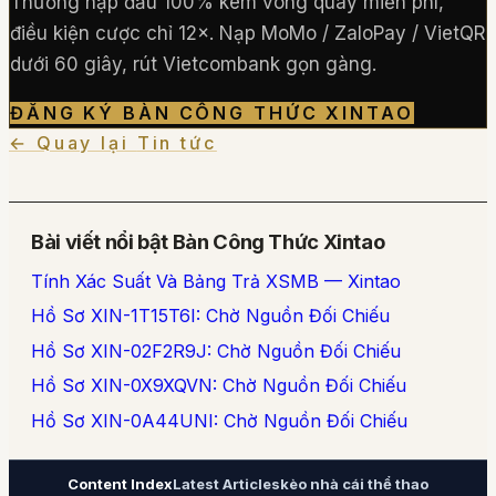
Thưởng nạp đầu 100% kèm vòng quay miễn phí,
điều kiện cược chỉ 12×. Nạp MoMo / ZaloPay / VietQR
dưới 60 giây, rút Vietcombank gọn gàng.
ĐĂNG KÝ
BÀN CÔNG THỨC XINTAO
← Quay lại
Tin tức
Bài viết nổi bật Bàn Công Thức Xintao
Tính Xác Suất Và Bảng Trả XSMB — Xintao
Hồ Sơ XIN-1T15T6I: Chờ Nguồn Đối Chiếu
Hồ Sơ XIN-02F2R9J: Chờ Nguồn Đối Chiếu
Hồ Sơ XIN-0X9XQVN: Chờ Nguồn Đối Chiếu
Hồ Sơ XIN-0A44UNI: Chờ Nguồn Đối Chiếu
Content Index
Latest Articles
kèo nhà cái thể thao