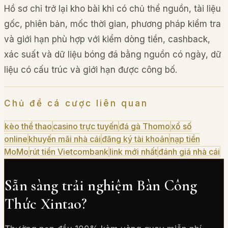
Hồ sơ chỉ trở lại kho bài khi có chủ thể nguồn, tài liệu
gốc, phiên bản, mốc thời gian, phương pháp kiểm tra
và giới hạn phù hợp với kiểm dòng tiền, cashback,
xác suất và dữ liệu bóng đá bằng nguồn có ngày, dữ
liệu có cấu trúc và giới hạn được công bố.
Chủ đề cá cược liên quan
kèo thể thao
casino trực tuyến
đá gà Thomo
xổ số
online
khuyến mãi nhà cái
đăng ký tài khoản
nạp tiền
MoMo
rút tiền Vietcombank
link mới nhất
đánh giá nhà cái
Sẵn sàng trải nghiệm
Bàn Công
Thức Xintao
?