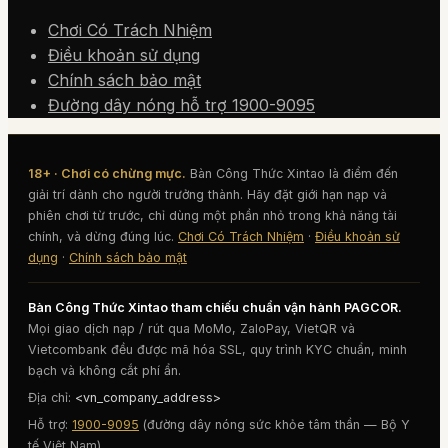
Chơi Có Trách Nhiệm
Điều khoản sử dụng
Chính sách bảo mật
Đường dây nóng hỗ trợ 1900-9095
18+ · Chơi có chừng mực.
Bàn Công Thức Xintao
là điểm đến
giải trí dành cho người trưởng thành. Hãy đặt giới hạn nạp và
phiên chơi từ trước, chỉ dùng một phần nhỏ trong khả năng tài
chính, và dừng đúng lúc.
Chơi Có Trách Nhiệm
·
Điều khoản sử
dụng
·
Chính sách bảo mật
Bàn Công Thức Xintao
tham chiếu chuẩn vận hành PAGCOR.
Mọi giao dịch nạp / rút qua MoMo, ZaloPay, VietQR và
Vietcombank đều được mã hóa SSL, quy trình KYC chuẩn, minh
bạch và không cắt phí ẩn.
Địa chỉ:
<vn_company_address>
Hỗ trợ:
1900-9095
(đường dây nóng sức khỏe tâm thần — Bộ Y
tế Việt Nam)