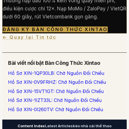
Thưởng nạp đầu 100% kèm vòng quay miễn phí,
điều kiện cược chỉ 12×. Nạp MoMo / ZaloPay / VietQR
dưới 60 giây, rút Vietcombank gọn gàng.
ĐĂNG KÝ
BÀN CÔNG THỨC XINTAO
← Quay lại
Tin tức
Bài viết nổi bật Bàn Công Thức Xintao
Hồ Sơ XIN-1QP30LB: Chờ Nguồn Đối Chiếu
Hồ Sơ XIN-0V9FRHZ: Chờ Nguồn Đối Chiếu
Hồ Sơ XIN-15VT1GT: Chờ Nguồn Đối Chiếu
Hồ Sơ XIN-1IZT33L: Chờ Nguồn Đối Chiếu
Hồ Sơ XIN-0I260TV: Chờ Nguồn Đối Chiếu
Content Index
Latest Articles
kèo nhà cái thể thao