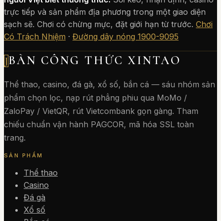
trực tiếp và sản phẩm địa phương trong một giao diện
sạch sẽ. Chơi có chừng mực, đặt giới hạn từ trước.
Chơi
Có Trách Nhiệm
·
Đường dây nóng 1900-9095
BÀN CÔNG THỨC XINTAO
J
Thể thao, casino, đá gà, xổ số, bắn cá — sáu nhóm sản
phẩm chọn lọc, nạp rút phẳng phiu qua MoMo /
ZaloPay / VietQR, rút Vietcombank gọn gàng. Tham
chiếu chuẩn vận hành PAGCOR, mã hóa SSL toàn
trang.
SẢN PHẨM
Thể thao
Casino
Đá gà
Xổ số