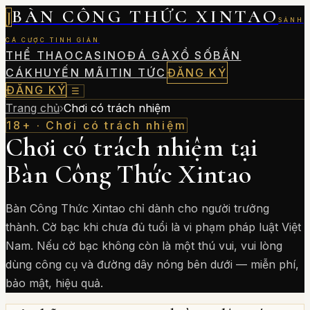
BÀN CÔNG THỨC XINTAO
J
SẢNH
CÁ CƯỢC TINH GIẢN
THỂ THAO
CASINO
ĐÁ GÀ
XỔ SỐ
BẮN
CÁ
KHUYẾN MÃI
TIN TỨC
ĐĂNG KÝ
ĐĂNG KÝ
☰
Trang chủ
›
Chơi có trách nhiệm
18+ · Chơi có trách nhiệm
Chơi có trách nhiệm tại
Bàn Công Thức Xintao
Bàn Công Thức Xintao
chỉ dành cho người trưởng
thành. Cờ bạc khi chưa đủ tuổi là vi phạm pháp luật Việt
Nam. Nếu cờ bạc không còn là một thú vui, vui lòng
dùng công cụ và đường dây nóng bên dưới — miễn phí,
bảo mật, hiệu quả.