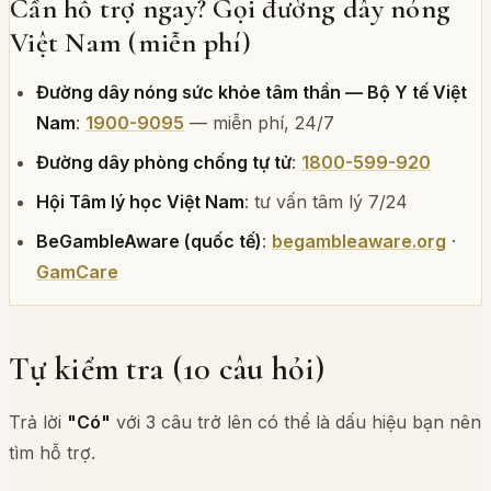
Cần hỗ trợ ngay? Gọi đường dây nóng
Việt Nam (miễn phí)
Đường dây nóng sức khỏe tâm thần — Bộ Y tế Việt
Nam
:
1900-9095
— miễn phí, 24/7
Đường dây phòng chống tự tử
:
1800-599-920
Hội Tâm lý học Việt Nam
: tư vấn tâm lý 7/24
BeGambleAware (quốc tế)
:
begambleaware.org
·
GamCare
Tự kiểm tra (10 câu hỏi)
Trả lời
"Có"
với 3 câu trở lên có thể là dấu hiệu bạn nên
tìm hỗ trợ.