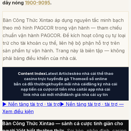
dây nóng
1900-9095
.
Bàn Công Thức Xintao
áp dụng nguyên tắc minh bạch
theo mô hình PAGCOR trong vận hành — tham chiếu
chuẩn vận hành PAGCOR. Để kích hoạt công cụ tự loại
trừ cho tài khoản cụ thể, liên hệ bộ phận hỗ trợ trên
sản phẩm tự vận hành. Trang này là biên tập — không
phải bảng điều khiển của nhà cái.
Content Index
Latest Articles
kèo nhà cái thể thao
casino trực tuyến
đá gà Thomo
xổ số online
bắn cá đổi thưởng
khuyến mãi nhà cái
đăng ký nhà cái
nạp tiền cá cược
rút tiền nhà cái
tải app nhà cái
link nhà cái mới nhất
đánh giá nhà cái uy tín
▶ Nền tảng tài trợ · tài trợ
▶ Nền tảng tài trợ · tài trợ —
Xem điều kiện
Bàn Công Thức Xintao
— sảnh cá cược tinh giản cho
người Việt biết thưởng thức.
Soi kèo, nhận định, casino